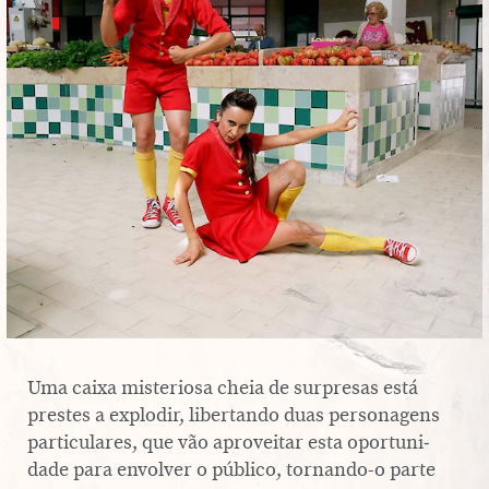
SERVIÇO EDUCATIVO
SOBRE O TEL
PT
EN
Uma caixa mis­te­ri­osa cheia de sur­pre­sas está
prestes a explodir, li­ber­tando duas per­so­na­gens
par­ti­cu­la­res, que vão apro­vei­tar esta opor­tu­ni­
dade para envolver o público, tornando-o parte