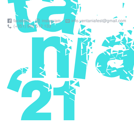
facebook
instagram
info.ventaniafest@gmail.com
(+351) 962 512 133