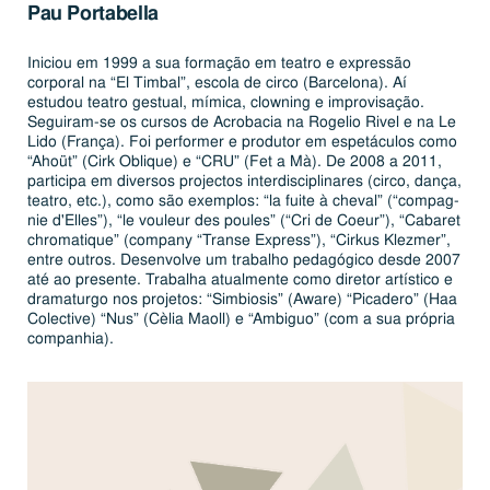
Pau
Por­ta­bella
Iniciou em 1999 a sua formação em teatro e ex­pres­são
corporal na “El Timbal”, escola de circo (Bar­ce­lona). Aí
estudou teatro gestual, mímica, clowning e im­pro­vi­sa­ção.
Seguiram-se os cursos de Acro­ba­cia na Rogelio Rivel e na Le
Lido (França). Foi per­for­mer e produtor em es­pe­tá­cu­los como
“Ahoüt” (Cirk Oblique) e “CRU” (Fet a Mà). De 2008 a 2011,
par­ti­cipa em diversos pro­jec­tos in­ter­dis­ci­pli­na­res (circo, dança,
teatro, etc.), como são exemplos: “la fuite à cheval” (“com­pag­
nie d'Elles”), “le vouleur des poules” (“Cri de Coeur”), “Cabaret
ch­ro­ma­ti­que” (company “Transe Express”), “Cirkus Klezmer”,
entre outros. De­sen­volve um trabalho pe­da­gó­gico desde 2007
até ao presente. Trabalha atu­al­mente como diretor ar­tís­tico e
dra­ma­turgo nos projetos: “Sim­bi­o­sis” (Aware) “Picadero” (Haa
Co­lec­tive) “Nus” (Cèlia Maoll) e “Ambiguo” (com a sua própria
com­pa­nhia).