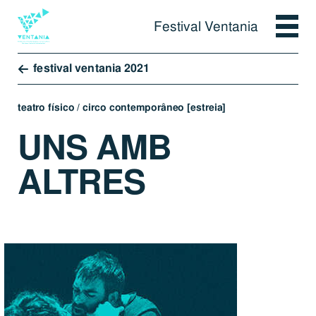
Festival Ventania
Festival Ventania
festival ventania 2021
2021
2020
teatro físico / circo contemporâneo
[estreia]
UNS AMB
2019
teatro
ALTRES
experimental
de lagos
PT
EN