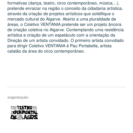
for­ma­ti­vas (dança, teatro, circo con­tem­po­râ­neo, música…),
pretende enraizar na região o conceito da ci­da­da­nia ar­tís­tica,
através da criação de projetos ar­tís­ti­cos que so­li­di­fi­que o
mercado cultural do Algarve. Aberto a uma plu­ra­li­dade de
áreas, o Coletivo VENTANIA pretende ser um projeto âncora
de criação coletiva no Algarve. Con­tem­plando uma re­si­dên­cia
ar­tís­tica e criação de um es­pe­tá­culo com a ori­en­ta­ção da
Direção de um artista con­vi­dado. O primeiro artista con­vi­dado
para dirigir Coletivo VENTANIA é Pau Por­ta­bella, artista
catalão da área do circo con­tem­po­râ­neo.
organização