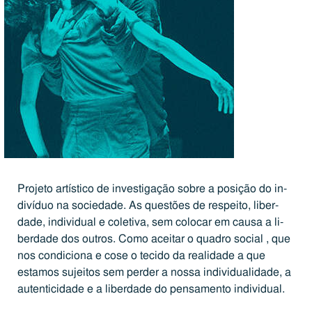
Projeto ar­tís­tico de in­ves­ti­ga­ção sobre a posição do in­
di­ví­duo na so­ci­e­dade. As questões de respeito, li­ber­
dade, in­di­vi­dual e coletiva, sem colocar em causa a li­
ber­dade dos outros. Como aceitar o quadro social , que
nos con­di­ci­ona e cose o tecido da re­a­li­dade a que
estamos sujeitos sem perder a nossa in­di­vi­du­a­li­dade, a
au­ten­ti­ci­dade e a li­ber­dade do pen­sa­mento in­di­vi­dual.